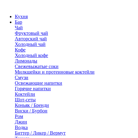
Кухня
Бар
Чай
Фруктовый чай
Авторский чай
Холодный чай
Кофе
Холодный кофе
Лимонады
Свежевыжатые соки
Милкшейки и протеиновые коктейли
Смузи
Освежающие напитки
Горячие напитки
Коктейли
Шот-сеты
Коньяк / Бренди
Виски / Бурбон
Ром
Джин
Водка
Биттер / Ликер / Вермут