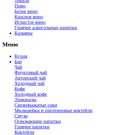
Текила
Пиво
Белое вино
Красное вино
Игристое вино
Горячие алкогольные напитки
Кальяны
Меню
Кухня
Бар
Чай
Фруктовый чай
Авторский чай
Холодный чай
Кофе
Холодный кофе
Лимонады
Свежевыжатые соки
Милкшейки и протеиновые коктейли
Смузи
Освежающие напитки
Горячие напитки
Коктейли