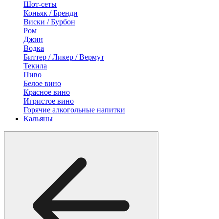
Шот-сеты
Коньяк / Бренди
Виски / Бурбон
Ром
Джин
Водка
Биттер / Ликер / Вермут
Текила
Пиво
Белое вино
Красное вино
Игристое вино
Горячие алкогольные напитки
Кальяны