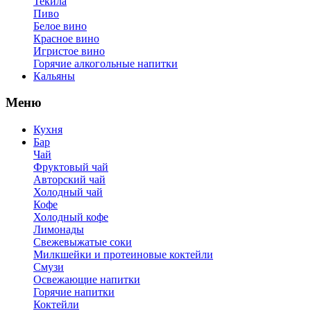
Текила
Пиво
Белое вино
Красное вино
Игристое вино
Горячие алкогольные напитки
Кальяны
Меню
Кухня
Бар
Чай
Фруктовый чай
Авторский чай
Холодный чай
Кофе
Холодный кофе
Лимонады
Свежевыжатые соки
Милкшейки и протеиновые коктейли
Смузи
Освежающие напитки
Горячие напитки
Коктейли