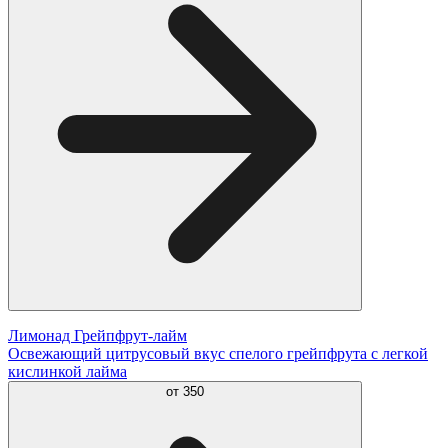
Лимонад Грейпфрут-лайм
Освежающий цитрусовый вкус спелого грейпфрута с легкой
кислинкой лайма
от
350