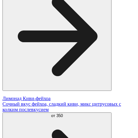
Лимонад Киви-фейхоа
Сочный вкус фейхоа, сладкий киви, микс цитрусовых с
колким послевкусием
от
350