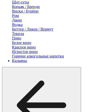
Шот-сеты
Коньяк / Бренди
Виски / Бурбон
Ром
Джин
Водка
Биттер / Ликер / Вермут
Текила
Пиво
Белое вино
Красное вино
Игристое вино
Горячие алкогольные напитки
Кальяны