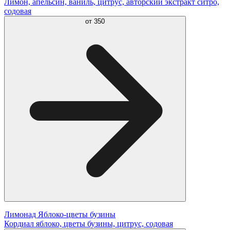
Лимон, апельсин, ваниль, цитрус, авторский экстракт ситро,
содовая
от
350
Лимонад Яблоко-цветы бузины
Кордиал яблоко, цветы бузины, цитрус, содовая