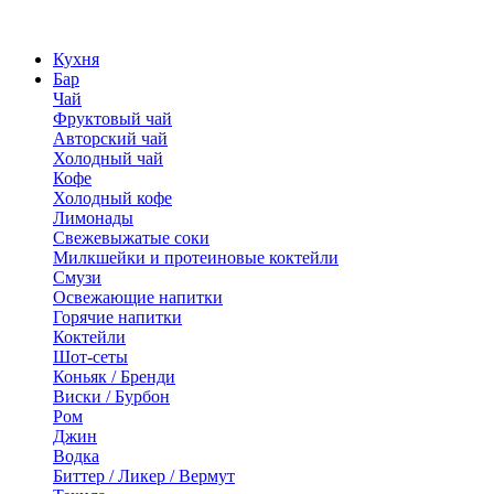
Кухня
Бар
Чай
Фруктовый чай
Авторский чай
Холодный чай
Кофе
Холодный кофе
Лимонады
Свежевыжатые соки
Милкшейки и протеиновые коктейли
Смузи
Освежающие напитки
Горячие напитки
Коктейли
Шот-сеты
Коньяк / Бренди
Виски / Бурбон
Ром
Джин
Водка
Биттер / Ликер / Вермут