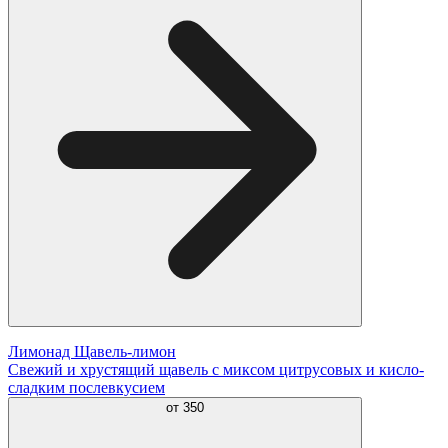
Лимонад Щавель-лимон
Свежий и хрустящий щавель с миксом цитрусовых и кисло-
сладким послевкусием
от
350