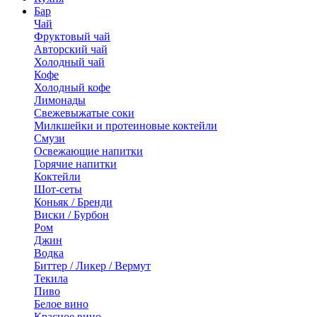
Бар
Чай
Фруктовый чай
Авторский чай
Холодный чай
Кофе
Холодный кофе
Лимонады
Свежевыжатые соки
Милкшейки и протеиновые коктейли
Смузи
Освежающие напитки
Горячие напитки
Коктейли
Шот-сеты
Коньяк / Бренди
Виски / Бурбон
Ром
Джин
Водка
Биттер / Ликер / Вермут
Текила
Пиво
Белое вино
Красное вино