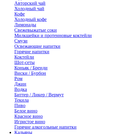
Авторский чай
Холодный чай
Кофе
Холодный кофе
Лимонады
Свежевыжатые соки
Милкшейки и протеиновые коктейли
Смузи
Освежающие напитки
Горячие напитки
Коктейли
Шот-сеты
Коньяк / Бренди
Виски / Бурбон
Ром
Джин
Водка
Биттер / Ликер / Вермут
Текила
Пиво
Белое вино
Красное вино
Игристое вино
Горячие алкогольные напитки
Кальяны