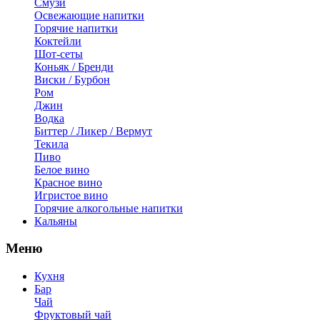
Смузи
Освежающие напитки
Горячие напитки
Коктейли
Шот-сеты
Коньяк / Бренди
Виски / Бурбон
Ром
Джин
Водка
Биттер / Ликер / Вермут
Текила
Пиво
Белое вино
Красное вино
Игристое вино
Горячие алкогольные напитки
Кальяны
Меню
Кухня
Бар
Чай
Фруктовый чай