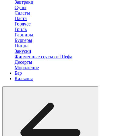
Завтраки
Супы
Салаты
Паста
Горячее
Гриль
Гарниры
Бургеры
Пицца
Закуски
Фирменные соусы от Шефа
Десерты
Мороженое
Бар
Кальяны