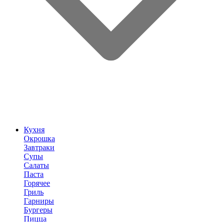
Кухня
Окрошка
Завтраки
Супы
Салаты
Паста
Горячее
Гриль
Гарниры
Бургеры
Пицца