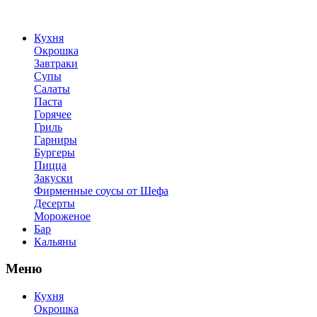
Кухня
Окрошка
Завтраки
Супы
Салаты
Паста
Горячее
Гриль
Гарниры
Бургеры
Пицца
Закуски
Фирменные соусы от Шефа
Десерты
Мороженое
Бар
Кальяны
Меню
Кухня
Окрошка