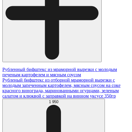
Рубленный бифштекс из мраморной вырезки с молодым
печеным картофелем и мясным соусом
Рубленый бифштекс из отборной мраморной вырезки с
молодым запеченным картофелем, мясным соусом на соке
красного винограда, маринованными огурцами, зеленым
салатом и клюквой с заправкой на винном уксусе 350гр
1 950