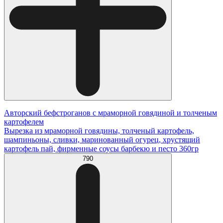
Авторский бефстроганов с мраморной говядиной и толченым
картофелем
Вырезка из мраморной говядины, толченый картофель,
шампиньоны, сливки, маринованный огурец, хрустящий
картофель пай, фирменные соусы барбекю и песто 360гр
790