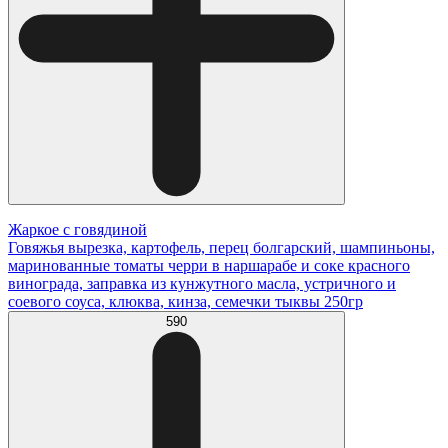
Жаркое с говядиной
Говяжья вырезка, картофель, перец болгарский, шампиньоны,
маринованные томаты черри в наршарабе и соке красного
винограда, заправка из кунжутного масла, устричного и
соевого соуса, клюква, кинза, семечки тыквы 250гр
590