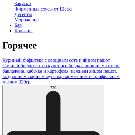
Закуски
Фирменные соусы от Шефа
Десерты
Мороженое
Бар
Кальяны
Горячее
Куриный бифштекс с овощным соте и яйцом пашот
Сочный бифштекс из куриного бедра с овощным соте из
баклажана, кабачка и картофеля, нежным яйцом пашот,
воздушным сырным муссом, пармезаном и трюфельным
маслом 320гр
720