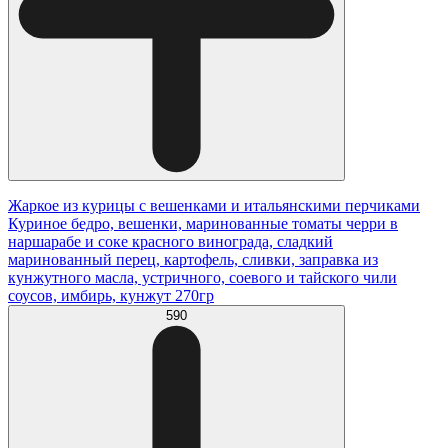
Жаркое из курицы с вешенками и итальянскими перчиками
Куриное бедро, вешенки, маринованные томаты черри в
наршарабе и соке красного винограда, сладкий
маринованный перец, картофель, сливки, заправка из
кунжутного масла, устричного, соевого и тайского чили
соусов, имбирь, кунжут 270гр
590