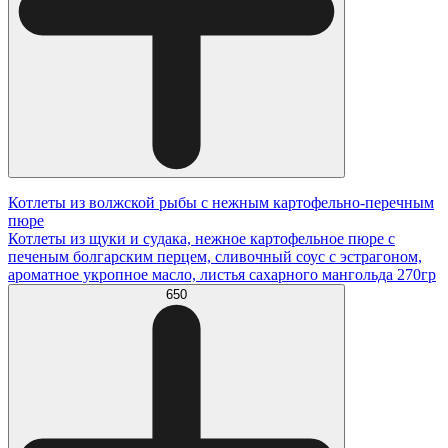
Котлеты из волжской рыбы с нежным картофельно-перечным
пюре
Котлеты из щуки и судака, нежное картофельное пюре с
печеным болгарским перцем, сливочный соус с эстрагоном,
ароматное укропное масло, листья сахарного мангольда 270гр
650