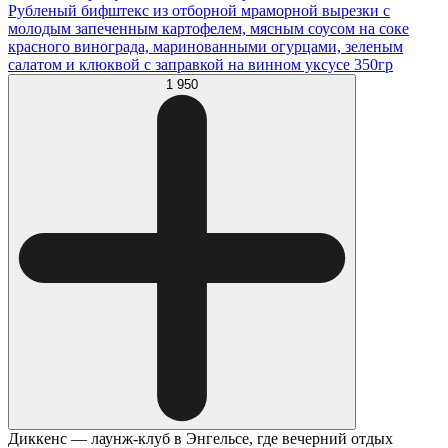
Рубленый бифштекс из отборной мраморной вырезки с
молодым запеченным картофелем, мясным соусом на соке
красного винограда, маринованными огурцами, зеленым
салатом и клюквой с заправкой на винном уксусе 350гр
1 950
Диккенс — лаунж-клуб в Энгельсе, где вечерний отдых