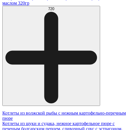
маслом 320гр
720
Котлеты из волжской рыбы с нежным картофельно-перечным
пюре
Котлеты из щуки и судака, нежное картофельное пюре с
печеным болгарским перцем, сливочный соус с эстрагоном,