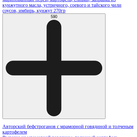
кунжутного масла, устричного, соевого и тайского чили
соусов, имбирь, кунжут 270гр
590
Авторский бефстроганов с мраморной говядиной и толченым
картофелем