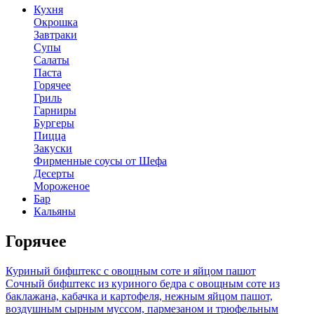
Кухня
Окрошка
Завтраки
Супы
Салаты
Паста
Горячее
Гриль
Гарниры
Бургеры
Пицца
Закуски
Фирменные соусы от Шефа
Десерты
Мороженое
Бар
Кальяны
Горячее
Куриный бифштекс с овощным соте и яйцом пашот
Сочный бифштекс из куриного бедра с овощным соте из
баклажана, кабачка и картофеля, нежным яйцом пашот,
воздушным сырным муссом, пармезаном и трюфельным