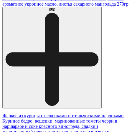
ароматное укропное масло, листья сахарного мангольда 270гр
650
Жаркое из курицы с вешенками и итальянскими перчиками
Куриное бедро, вешенки, маринованные томаты черри в
наршарабе и соке красного винограда, сладкий
маринованный перец, картофель, сливки, заправка из