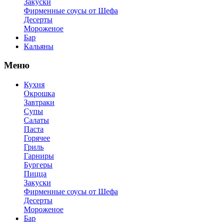
Закуски
Фирменные соусы от Шефа
Десерты
Мороженое
Бар
Кальяны
Меню
Кухня
Окрошка
Завтраки
Супы
Салаты
Паста
Горячее
Гриль
Гарниры
Бургеры
Пицца
Закуски
Фирменные соусы от Шефа
Десерты
Мороженое
Бар