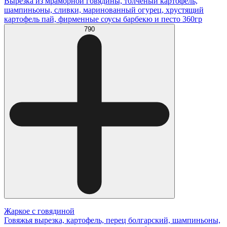
Вырезка из мраморной говядины, толченый картофель,
шампиньоны, сливки, маринованный огурец, хрустящий
картофель пай, фирменные соусы барбекю и песто 360гр
790
Жаркое с говядиной
Говяжья вырезка, картофель, перец болгарский, шампиньоны,