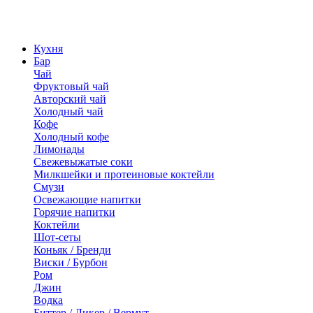
Кухня
Бар
Чай
Фруктовый чай
Авторский чай
Холодный чай
Кофе
Холодный кофе
Лимонады
Свежевыжатые соки
Милкшейки и протеиновые коктейли
Смузи
Освежающие напитки
Горячие напитки
Коктейли
Шот-сеты
Коньяк / Бренди
Виски / Бурбон
Ром
Джин
Водка
Биттер / Ликер / Вермут