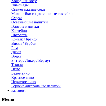
Холодный кофе
Лимонады
Свежевыжатые соки
Милкшейки и протеиновые коктейли
Смузи
Освежающие напитки
Горячие напитки
Коктейли
Шот-сеты
Коньяк / Бренди
Виски / Бурбон
Ром
Джин
Водка
Биттер / Ликер / Вермут
Текила
Пиво
Белое вино
Красное вино
Игристое вино
Горячие алкогольные напитки
Кальяны
Меню