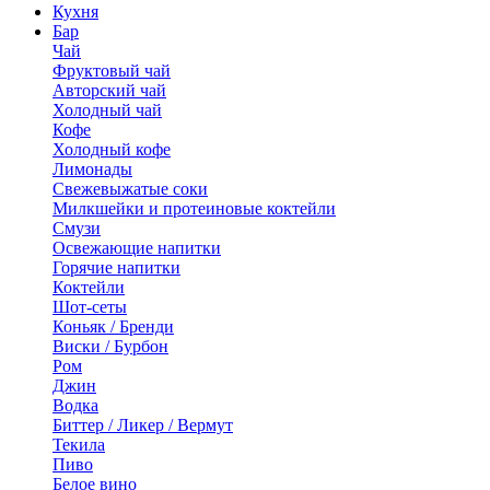
Кухня
Бар
Чай
Фруктовый чай
Авторский чай
Холодный чай
Кофе
Холодный кофе
Лимонады
Свежевыжатые соки
Милкшейки и протеиновые коктейли
Смузи
Освежающие напитки
Горячие напитки
Коктейли
Шот-сеты
Коньяк / Бренди
Виски / Бурбон
Ром
Джин
Водка
Биттер / Ликер / Вермут
Текила
Пиво
Белое вино