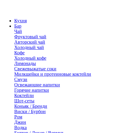
Кухня
Бар
Чай
Фруктовый чай
Авторский чай
Холодный чай
Кофе
Холодный кофе
Лимонады
Свежевыжатые соки
Милкшейки и протеиновые коктейли
Смузи
Освежающие напитки
Горячие напитки
Коктейли
Шот-сеты
Коньяк / Бренди
Виски / Бурбон
Ром
Джин
Водка
Биттер / Ликер / Вермут