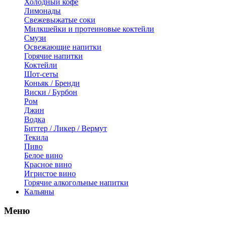
Холодный кофе
Лимонады
Свежевыжатые соки
Милкшейки и протеиновые коктейли
Смузи
Освежающие напитки
Горячие напитки
Коктейли
Шот-сеты
Коньяк / Бренди
Виски / Бурбон
Ром
Джин
Водка
Биттер / Ликер / Вермут
Текила
Пиво
Белое вино
Красное вино
Игристое вино
Горячие алкогольные напитки
Кальяны
Меню