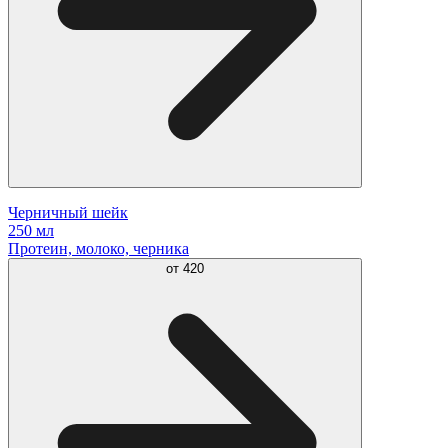
Черничный шейк
250 мл
Протеин, молоко, черника
от
420