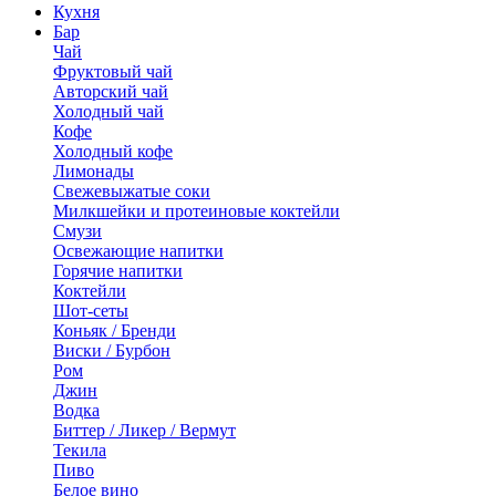
Кухня
Бар
Чай
Фруктовый чай
Авторский чай
Холодный чай
Кофе
Холодный кофе
Лимонады
Свежевыжатые соки
Милкшейки и протеиновые коктейли
Смузи
Освежающие напитки
Горячие напитки
Коктейли
Шот-сеты
Коньяк / Бренди
Виски / Бурбон
Ром
Джин
Водка
Биттер / Ликер / Вермут
Текила
Пиво
Белое вино