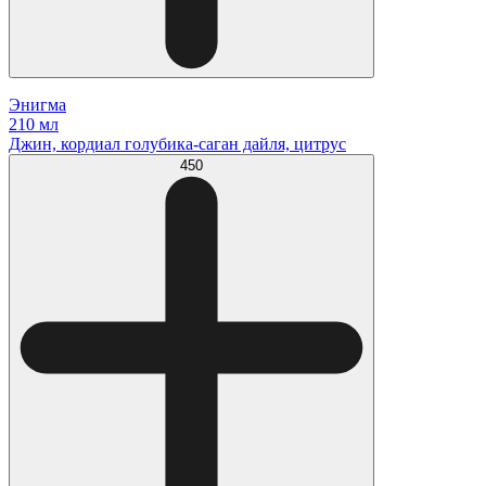
Энигма
210 мл
Джин, кордиал голубика-саган дайля, цитрус
450