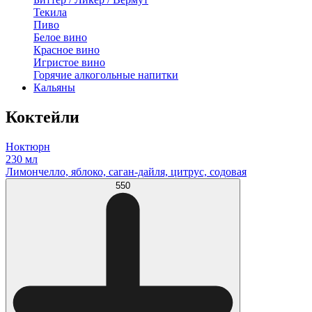
Текила
Пиво
Белое вино
Красное вино
Игристое вино
Горячие алкогольные напитки
Кальяны
Коктейли
Ноктюрн
230 мл
Лимончелло, яблоко, саган-дайля, цитрус, содовая
550