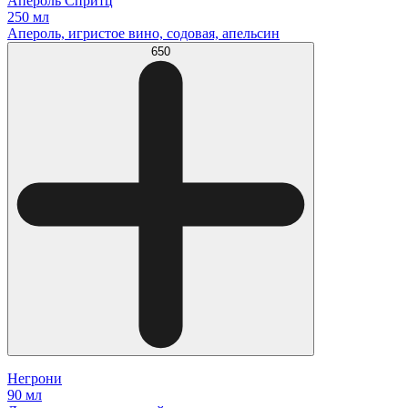
Апероль Спритц
250 мл
Апероль, игристое вино, содовая, апельсин
650
Негрони
90 мл