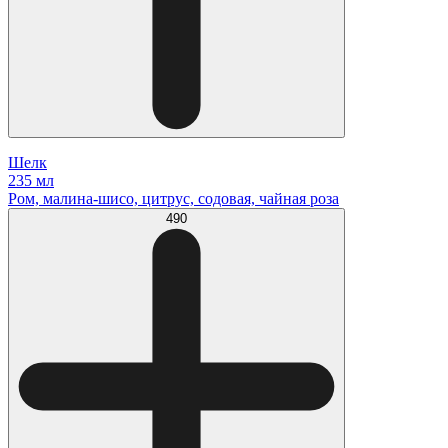
Шелк
235 мл
Ром, малина-шисо, цитрус, содовая, чайная роза
490