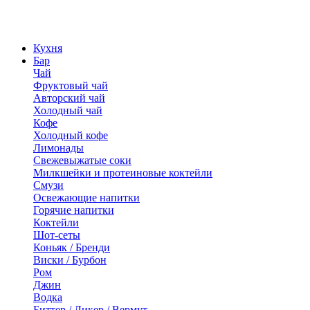
Кухня
Бар
Чай
Фруктовый чай
Авторский чай
Холодный чай
Кофе
Холодный кофе
Лимонады
Свежевыжатые соки
Милкшейки и протеиновые коктейли
Смузи
Освежающие напитки
Горячие напитки
Коктейли
Шот-сеты
Коньяк / Бренди
Виски / Бурбон
Ром
Джин
Водка
Биттер / Ликер / Вермут