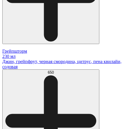
Грейпшторм
230 мл
Джин, грейпфрут, черная смородина, цитрус, пена квилайи,
содовая
650