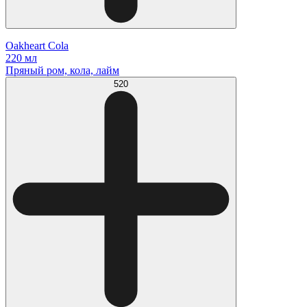
Oakheart Cola
220 мл
Пряный ром, кола, лайм
520