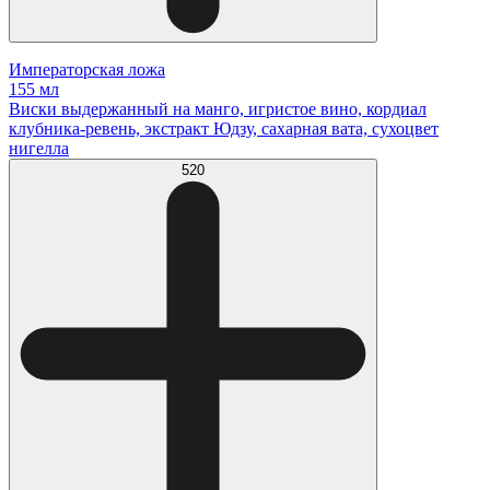
Императорская ложа
155 мл
Виски выдержанный на манго, игристое вино, кордиал
клубника-ревень, экстракт Юдзу, сахарная вата, сухоцвет
нигелла
520