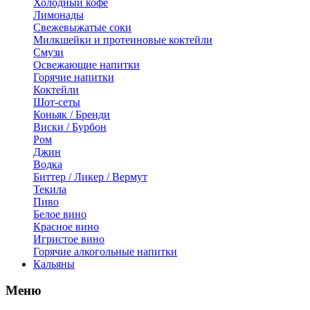
Холодный кофе
Лимонады
Свежевыжатые соки
Милкшейки и протеиновые коктейли
Смузи
Освежающие напитки
Горячие напитки
Коктейли
Шот-сеты
Коньяк / Бренди
Виски / Бурбон
Ром
Джин
Водка
Биттер / Ликер / Вермут
Текила
Пиво
Белое вино
Красное вино
Игристое вино
Горячие алкогольные напитки
Кальяны
Меню