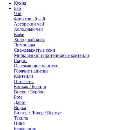
Кухня
Бар
Чай
Фруктовый чай
Авторский чай
Холодный чай
Кофе
Холодный кофе
Лимонады
Свежевыжатые соки
Милкшейки и протеиновые коктейли
Смузи
Освежающие напитки
Горячие напитки
Коктейли
Шот-сеты
Коньяк / Бренди
Виски / Бурбон
Ром
Джин
Водка
Биттер / Ликер / Вермут
Текила
Пиво
Белое вино