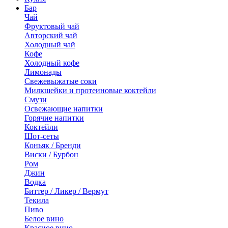
Бар
Чай
Фруктовый чай
Авторский чай
Холодный чай
Кофе
Холодный кофе
Лимонады
Свежевыжатые соки
Милкшейки и протеиновые коктейли
Смузи
Освежающие напитки
Горячие напитки
Коктейли
Шот-сеты
Коньяк / Бренди
Виски / Бурбон
Ром
Джин
Водка
Биттер / Ликер / Вермут
Текила
Пиво
Белое вино
Красное вино