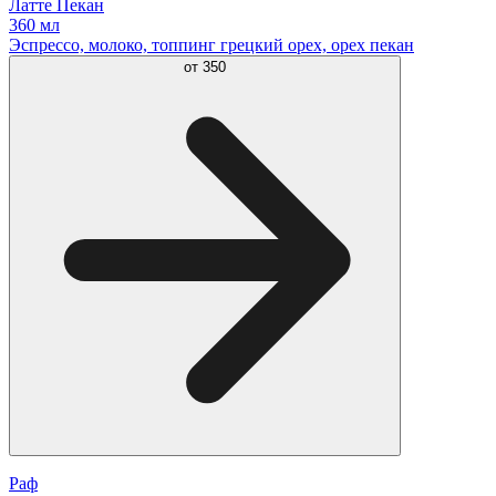
Латте Пекан
360 мл
Эспрессо, молоко, топпинг грецкий орех, орех пекан
от
350
Раф