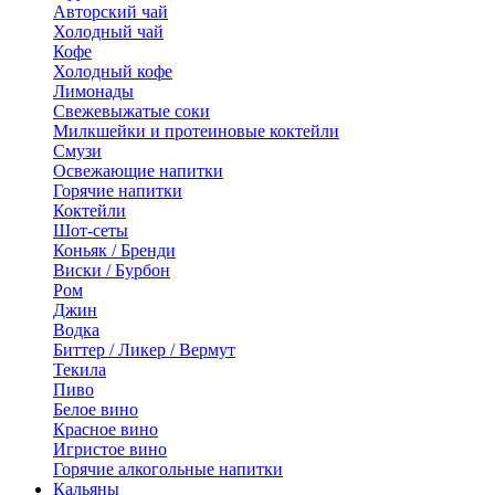
Авторский чай
Холодный чай
Кофе
Холодный кофе
Лимонады
Свежевыжатые соки
Милкшейки и протеиновые коктейли
Смузи
Освежающие напитки
Горячие напитки
Коктейли
Шот-сеты
Коньяк / Бренди
Виски / Бурбон
Ром
Джин
Водка
Биттер / Ликер / Вермут
Текила
Пиво
Белое вино
Красное вино
Игристое вино
Горячие алкогольные напитки
Кальяны