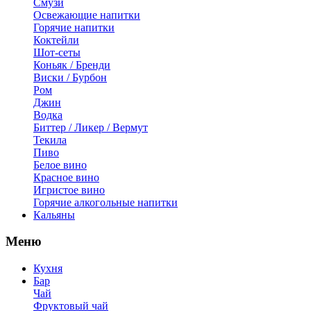
Смузи
Освежающие напитки
Горячие напитки
Коктейли
Шот-сеты
Коньяк / Бренди
Виски / Бурбон
Ром
Джин
Водка
Биттер / Ликер / Вермут
Текила
Пиво
Белое вино
Красное вино
Игристое вино
Горячие алкогольные напитки
Кальяны
Меню
Кухня
Бар
Чай
Фруктовый чай