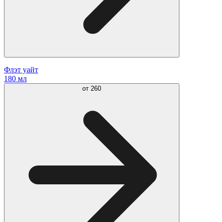
Флэт уайт
180 мл
от
260