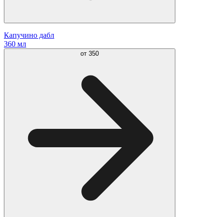
Капучино дабл
360 мл
от
350