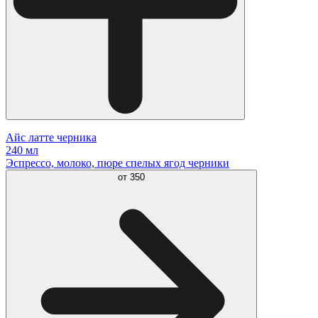
Айс латте черника
240 мл
Эспрессо, молоко, пюре спелых ягод черники
от
350