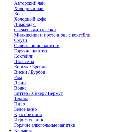
Авторский чай
Холодный чай
Кофе
Холодный кофе
Лимонады
Свежевыжатые соки
Милкшейки и протеиновые коктейли
Смузи
Освежающие напитки
Горячие напитки
Коктейли
Шот-сеты
Коньяк / Бренди
Виски / Бурбон
Ром
Джин
Водка
Биттер / Ликер / Вермут
Текила
Пиво
Белое вино
Красное вино
Игристое вино
Горячие алкогольные напитки
Кальяны