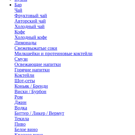
Бар
Чай
Фруктовый чай
Авторский чай
Холодный чай
Кофе
Холодный кофе
Лимонады
Свежевыжатые соки
Милкшейки и протеиновые коктейли
Смузи
Освежающие напитки
Горячие напитки
Коктейли
Шот-сеты
Коньяк / Бренди
Виски / Бурбон
Ром
Джин
Водка
Биттер / Ликер / Вермут
Текила
Пиво
Белое вино
Красное вино