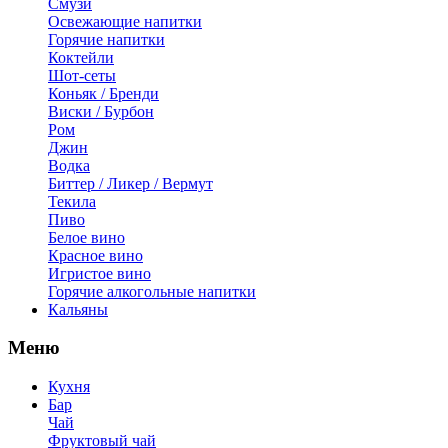
Смузи
Освежающие напитки
Горячие напитки
Коктейли
Шот-сеты
Коньяк / Бренди
Виски / Бурбон
Ром
Джин
Водка
Биттер / Ликер / Вермут
Текила
Пиво
Белое вино
Красное вино
Игристое вино
Горячие алкогольные напитки
Кальяны
Меню
Кухня
Бар
Чай
Фруктовый чай