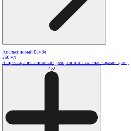
Апельсиновый Бамбл
260 мл
Эспрессо, апельсиновый фреш, топпинг соленая карамель, лед
450