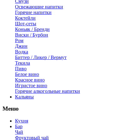
Смузи
Освежающие напитки
Горячие напитки
Коктейли
Шот-сеты
Коньяк / Бренди
Виски / Бурбон
Ром
Джин
Водка
Биттер / Ликер / Вермут
Текила
Пиво
Белое вино
Красное вино
Игристое вино
Горячие алкогольные напитки
Кальяны
Меню
Кухня
Бар
Чай
Фруктовый чай