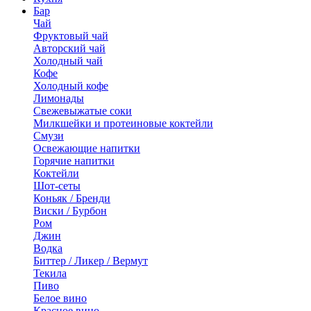
Бар
Чай
Фруктовый чай
Авторский чай
Холодный чай
Кофе
Холодный кофе
Лимонады
Свежевыжатые соки
Милкшейки и протеиновые коктейли
Смузи
Освежающие напитки
Горячие напитки
Коктейли
Шот-сеты
Коньяк / Бренди
Виски / Бурбон
Ром
Джин
Водка
Биттер / Ликер / Вермут
Текила
Пиво
Белое вино
Красное вино