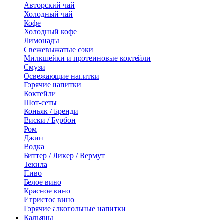
Авторский чай
Холодный чай
Кофе
Холодный кофе
Лимонады
Свежевыжатые соки
Милкшейки и протеиновые коктейли
Смузи
Освежающие напитки
Горячие напитки
Коктейли
Шот-сеты
Коньяк / Бренди
Виски / Бурбон
Ром
Джин
Водка
Биттер / Ликер / Вермут
Текила
Пиво
Белое вино
Красное вино
Игристое вино
Горячие алкогольные напитки
Кальяны