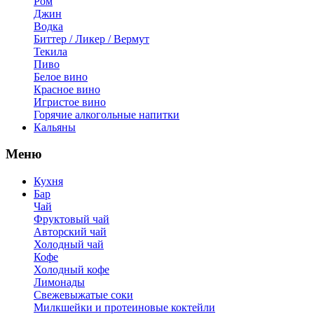
Ром
Джин
Водка
Биттер / Ликер / Вермут
Текила
Пиво
Белое вино
Красное вино
Игристое вино
Горячие алкогольные напитки
Кальяны
Меню
Кухня
Бар
Чай
Фруктовый чай
Авторский чай
Холодный чай
Кофе
Холодный кофе
Лимонады
Свежевыжатые соки
Милкшейки и протеиновые коктейли