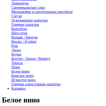
Лимонады
Свежевыжатые соки
Милкшейки и протеиновые коктейли
Смузи
Освежающие напитки
Горячие напитки
Коктейли
Шот-сеты
Коньяк / Бренди
Виски / Бурбон
Ром
Джин
Водка
Биттер / Ликер / Вермут
Текила
Пиво
Белое вино
Красное вино
Игристое вино
Горячие алкогольные напитки
Кальяны
Белое вино