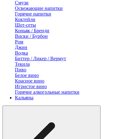
Смузи
Освежающие напитки
Горячие напитки
Коктейли
Шот-сеты
Коньяк / Бренди
Виски / Бурбон
Ром
Джин
Водка
Биттер / Ликер / Вермут
Текила
Пиво
Белое вино
Красное вино
Игристое вино
Горячие алкогольные напитки
Кальяны