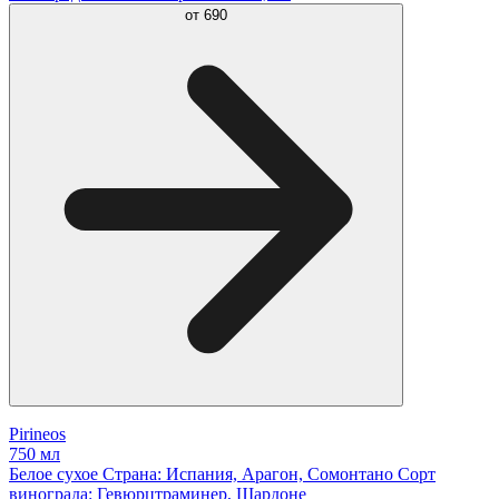
от
690
Pirineos
750 мл
Белое сухое Страна: Испания, Арагон, Сомонтано Сорт
винограда: Гевюрцтраминер, Шардоне