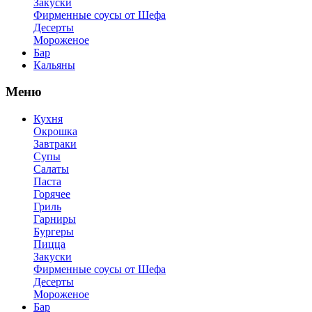
Закуски
Фирменные соусы от Шефа
Десерты
Мороженое
Бар
Кальяны
Меню
Кухня
Окрошка
Завтраки
Супы
Салаты
Паста
Горячее
Гриль
Гарниры
Бургеры
Пицца
Закуски
Фирменные соусы от Шефа
Десерты
Мороженое
Бар