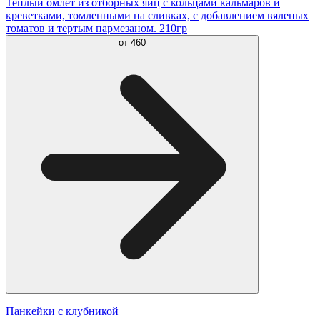
Теплый омлет из отборных яиц с кольцами кальмаров и
креветками, томленными на сливках, с добавлением вяленых
томатов и тертым пармезаном. 210гр
от
460
Панкейки с клубникой