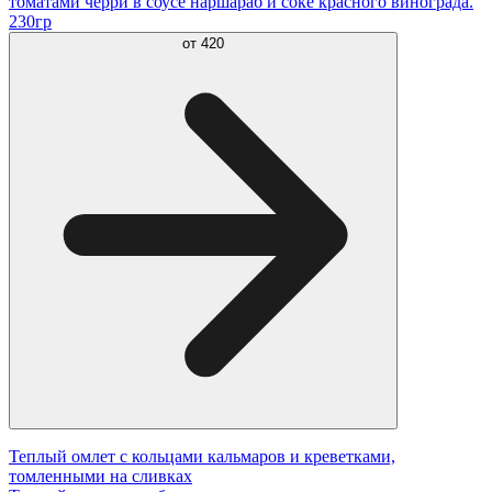
томатами черри в соусе наршараб и соке красного винограда.
230гр
от
420
Теплый омлет с кольцами кальмаров и креветками,
томленными на сливках