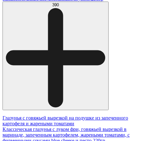
390
Глазунья с говяжьей вырезкой на подушке из запеченного
картофеля и жареными томатами
Классическая глазунья с луком фри, говяжьей вырезкой в
маринаде, запеченным картофелем, жареными томатами, с
фирменными соусами blue cheese и песто 220гр