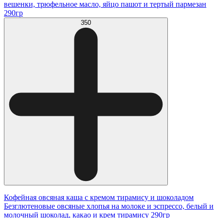
вешенки, трюфельное масло, яйцо пашот и тертый пармезан
290гр
350
Кофейная овсяная каша с кремом тирамису и шоколадом
Безглютеновые овсяные хлопья на молоке и эспрессо, белый и
молочный шоколад, какао и крем тирамису 290гр