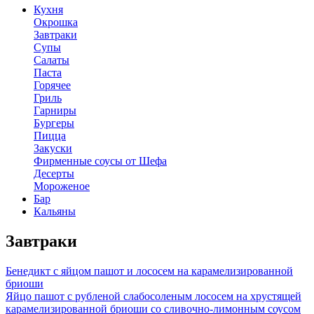
Кухня
Окрошка
Завтраки
Супы
Салаты
Паста
Горячее
Гриль
Гарниры
Бургеры
Пицца
Закуски
Фирменные соусы от Шефа
Десерты
Мороженое
Бар
Кальяны
Завтраки
Бенедикт с яйцом пашот и лососем на карамелизированной
бриоши
Яйцо пашот с рубленой слабосоленым лососем на хрустящей
карамелизированной бриоши со сливочно-лимонным соусом