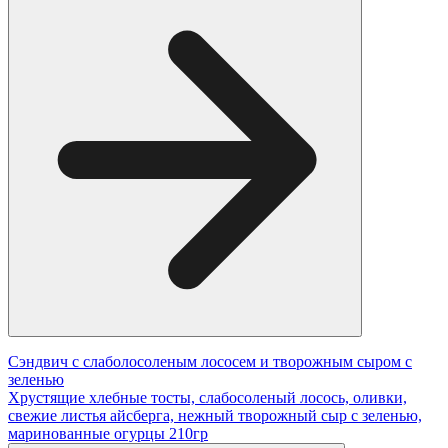
Сэндвич с слаболосоленым лососем и творожным сыром с
зеленью
Хрустящие хлебные тосты, слабосоленый лосось, оливки,
свежие листья айсберга, нежный творожный сыр с зеленью,
маринованные огурцы 210гр