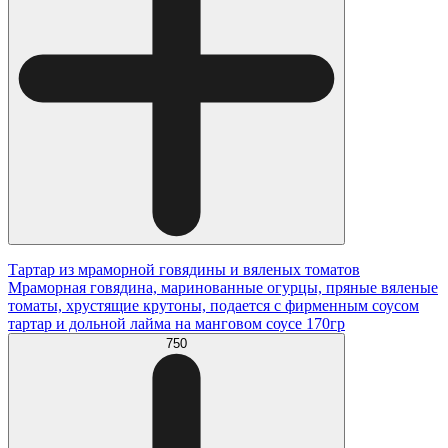
Тартар из мраморной говядины и вяленых томатов
Мраморная говядина, маринованные огурцы, пряные вяленые
томаты, хрустящие крутоны, подается с фирменным соусом
тартар и дольной лайма на манговом соусе 170гр
750