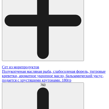
Сет из морепродуктов
Полукопченая масляная рыба, слабосоленая форель, тигровые
креветки, ароматное укропное масло, бальзамический уксус,
подается с хрустящими крутонами. 180гр
760