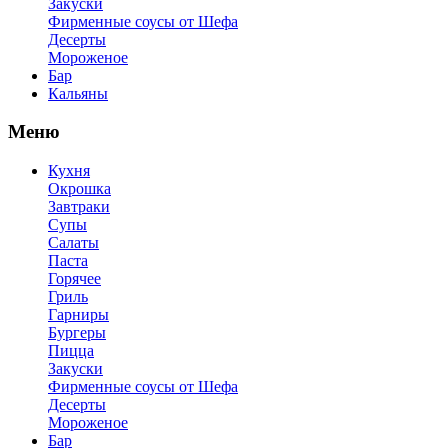
Закуски
Фирменные соусы от Шефа
Десерты
Мороженое
Бар
Кальяны
Меню
Кухня
Окрошка
Завтраки
Супы
Салаты
Паста
Горячее
Гриль
Гарниры
Бургеры
Пицца
Закуски
Фирменные соусы от Шефа
Десерты
Мороженое
Бар