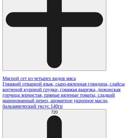
Мясной сет из четырех видов мяса
Говяжий отварной язык, сыро-вяленная говядина, слайсы
копченой куриной грудки, говяжья вырезка, дижонская
горчица зернистая, пряные вяленые томаты, сладкий
маринованный перец, ароматное укропное масло,
бальзамический уксус 140гр
720