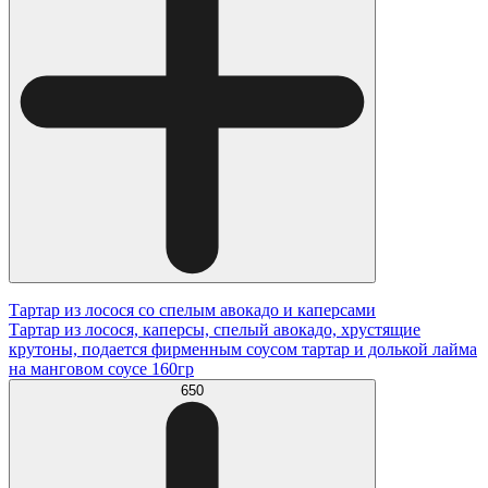
Тартар из лосося со спелым авокадо и каперсами
Тартар из лосося, каперсы, спелый авокадо, хрустящие
крутоны, подается фирменным соусом тартар и долькой лайма
на манговом соусе 160гр
650