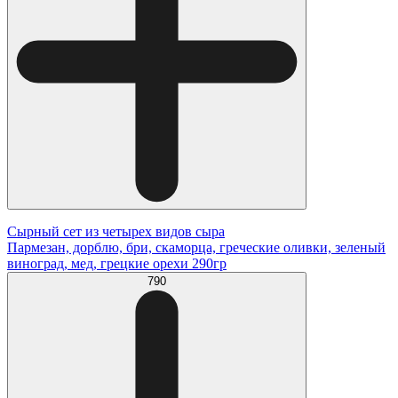
Сырный сет из четырех видов сыра
Пармезан, дорблю, бри, скаморца, греческие оливки, зеленый
виноград, мед, грецкие орехи 290гр
790