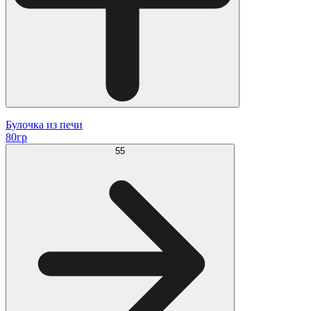
Булочка из печи
80гр
55