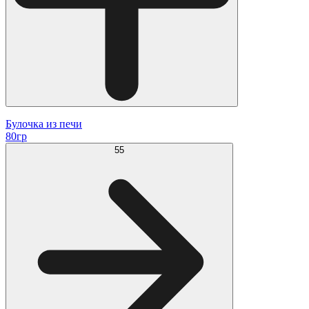
Булочка из печи
80гр
55