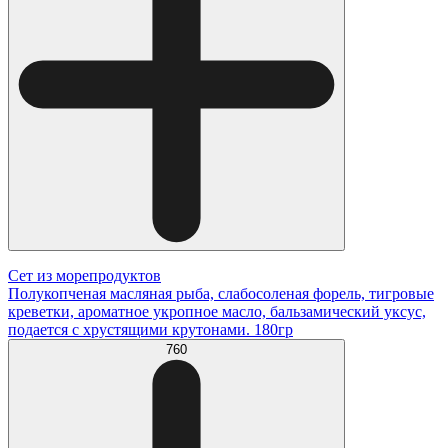
Сет из морепродуктов
Полукопченая масляная рыба, слабосоленая форель, тигровые
креветки, ароматное укропное масло, бальзамический уксус,
подается с хрустящими крутонами. 180гр
760