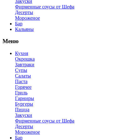
Закуски
Фирменные соусы от Шефа
Десерты
Мороженое
Бар
Кальяны
Меню
Кухня
Окрошка
Завтраки
Супы
Салаты
Паста
Горячее
Гриль
Гарниры
Бургеры
Пицца
Закуски
Фирменные соусы от Шефа
Десерты
Мороженое
Бар