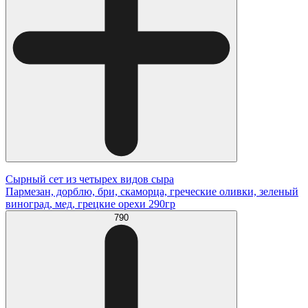
Сырный сет из четырех видов сыра
Пармезан, дорблю, бри, скаморца, греческие оливки, зеленый
виноград, мед, грецкие орехи 290гр
790