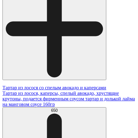
Тартар из лосося со спелым авокадо и каперсами
Тартар из лосося, каперсы, спелый авокадо, хрустящие
крутоны, подается фирменным соусом тартар и долькой лайма
на манговом соусе 160гр
650