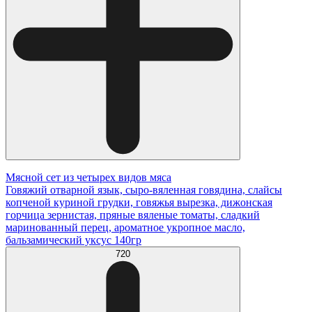
Мясной сет из четырех видов мяса
Говяжий отварной язык, сыро-вяленная говядина, слайсы
копченой куриной грудки, говяжья вырезка, дижонская
горчица зернистая, пряные вяленые томаты, сладкий
маринованный перец, ароматное укропное масло,
бальзамический уксус 140гр
720