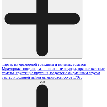
Тартар из мраморной говядины и вяленых томатов
Мраморная говядина, маринованные огурцы, пряные вяленые
томаты, хрустящие крутоны, подается с фирменным соусом
тартар и дольной лайма на манговом соусе 170гр
750