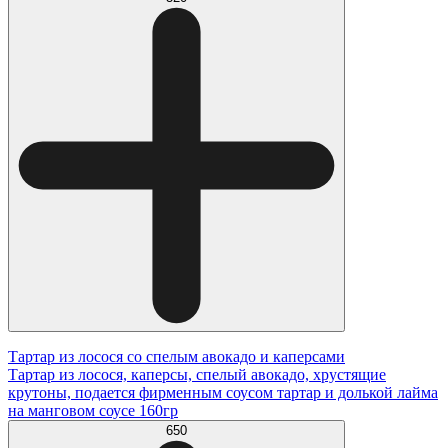
Тартар из лосося со спелым авокадо и каперсами
Тартар из лосося, каперсы, спелый авокадо, хрустящие
крутоны, подается фирменным соусом тартар и долькой лайма
на манговом соусе 160гр
650