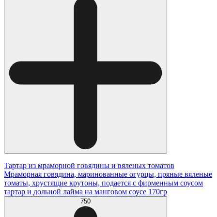
Тартар из мраморной говядины и вяленых томатов
Мраморная говядина, маринованные огурцы, пряные вяленые
томаты, хрустящие крутоны, подается с фирменным соусом
тартар и дольной лайма на манговом соусе 170гр
750