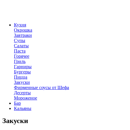
Кухня
Окрошка
Завтраки
Супы
Салаты
Паста
Горячее
Гриль
Гарниры
Бургеры
Пицца
Закуски
Фирменные соусы от Шефа
Десерты
Мороженое
Бар
Кальяны
Закуски