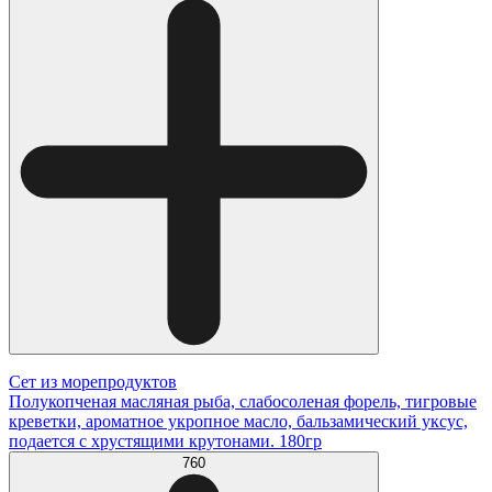
Сет из морепродуктов
Полукопченая масляная рыба, слабосоленая форель, тигровые
креветки, ароматное укропное масло, бальзамический уксус,
подается с хрустящими крутонами. 180гр
760