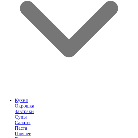
Кухня
Окрошка
Завтраки
Супы
Салаты
Паста
Горячее