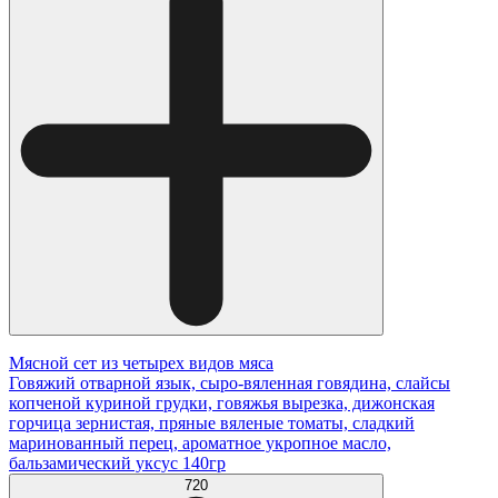
Мясной сет из четырех видов мяса
Говяжий отварной язык, сыро-вяленная говядина, слайсы
копченой куриной грудки, говяжья вырезка, дижонская
горчица зернистая, пряные вяленые томаты, сладкий
маринованный перец, ароматное укропное масло,
бальзамический уксус 140гр
720