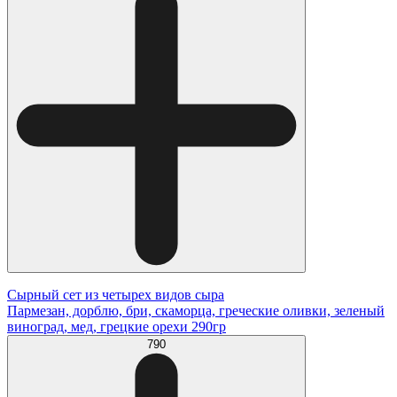
Сырный сет из четырех видов сыра
Пармезан, дорблю, бри, скаморца, греческие оливки, зеленый
виноград, мед, грецкие орехи 290гр
790