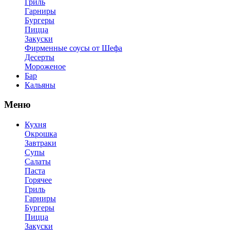
Гриль
Гарниры
Бургеры
Пицца
Закуски
Фирменные соусы от Шефа
Десерты
Мороженое
Бар
Кальяны
Меню
Кухня
Окрошка
Завтраки
Супы
Салаты
Паста
Горячее
Гриль
Гарниры
Бургеры
Пицца
Закуски