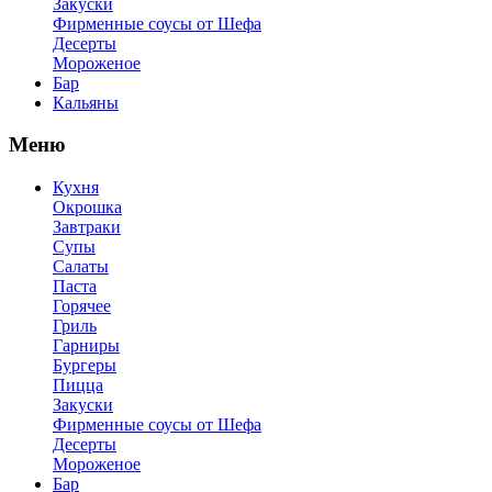
Закуски
Фирменные соусы от Шефа
Десерты
Мороженое
Бар
Кальяны
Меню
Кухня
Окрошка
Завтраки
Супы
Салаты
Паста
Горячее
Гриль
Гарниры
Бургеры
Пицца
Закуски
Фирменные соусы от Шефа
Десерты
Мороженое
Бар