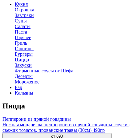
Кухня
Окрошка
Завтраки
Супы
Салаты
Паста
Горячее
Гриль
Гарниры
Бургеры
Пицца
Закуски
Фирменные соусы от Шефа
Десерты
Мороженое
Бар
Кальяны
Пицца
Пепперони из пряной говядины
Нежная моцарелла, пепперони из пряной говядины, соус из
свежих томатов, прованские травы (30см) 490гр
от
690