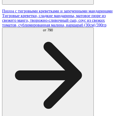
Пицца с тигровыми креветками и запеченными мандаринами
Тигровые креветки, сладкие мандарины, матовое пюре из
свежего манго, творожно-сливочный сыр, соус из свежих
томатов, сублимированная малина, наршараб (30см) 590гр
от
790