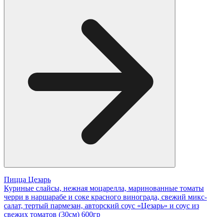
Пицца Цезарь
Куриные слайсы, нежная моцарелла, маринованные томаты
черри в наршарабе и соке красного винограда, свежий микс-
салат, тертый пармезан, авторский соус «Цезарь» и соус из
свежих томатов (30см) 600гр