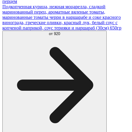
перцем
Подкопченная курица, нежная моцарелла, сладкий
маринованный перец, ароматные вяленые томаты,
маринованные томаты черри в наршарабе и соке красного
винограда, греческие оливки, красный лук, белый соус с
копченой паприкой, соус терияки и наршараб (30см) 650гр
от
920