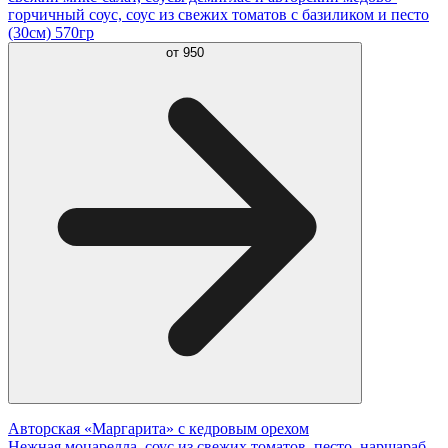
горчичный соус, соус из свежих томатов с базиликом и песто
(30см) 570гр
от
950
Авторская «Маргарита» с кедровым орехом
Нежная моцарелла, соус из свежих томатов, песто, наршараб,