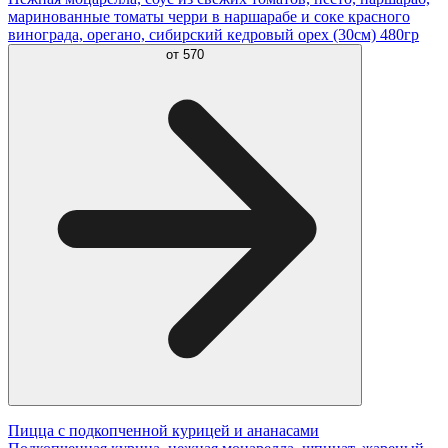
маринованные томаты черри в наршарабе и соке красного
винограда, орегано, сибирский кедровый орех (30см) 480гр
от
570
Пицца с подкопченной курицей и ананасами