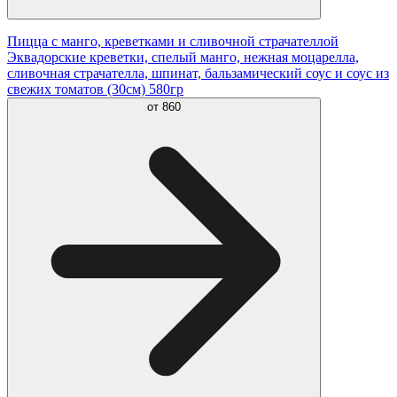
Пицца с манго, креветками и сливочной страчателлой
Эквадорские креветки, спелый манго, нежная моцарелла,
сливочная страчателла, шпинат, бальзамический соус и соус из
свежих томатов (30см) 580гр
от
860