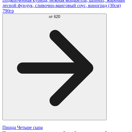
Подкопченная курица, нежная моцарелла, шпинат, жареный
лесной фундук, сливочно-манговый соус, виноград (30см)
790гр
от
620
Пицца Четыре сыра