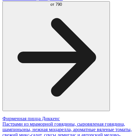
от
790
Фирменная пицца Диккенс
Пастрами из мраморной говядины, сыровяленая говядина,
шампиньоны, нежная моцарелла, ароматные вяленые томаты,
свежий микс-салат, соусы демиглас и авторский медово-