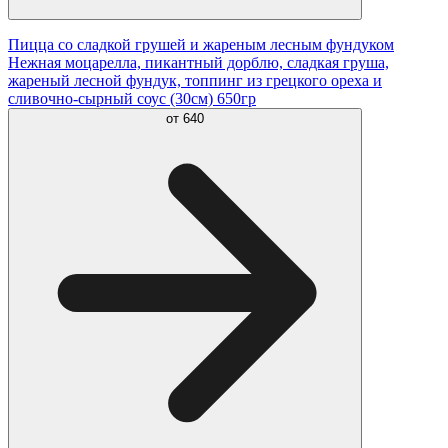
Пицца со сладкой грушей и жареным лесным фундуком
Нежная моцарелла, пикантный дорблю, сладкая груша,
жареный лесной фундук, топпинг из грецкого ореха и
сливочно-сырный соус (30см) 650гр
от
640