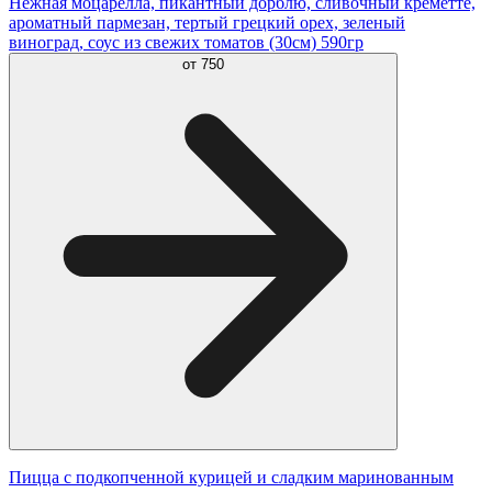
Нежная моцарелла, пикантный дорблю, сливочный креметте,
ароматный пармезан, тертый грецкий орех, зеленый
виноград, соус из свежих томатов (30см) 590гр
от
750
Пицца с подкопченной курицей и сладким маринованным