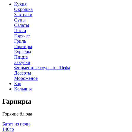
Кухня
Окрошка
Завтраки
Супы
Салаты
Паста
Горячее
Гриль
Гарниры
Бургеры
Пицца
Закуски
Фирменные соусы от Шефа
Десерты
Мороженое
Бар
Кальяны
Гарниры
Горячие блюда
Батат из печи
140гр