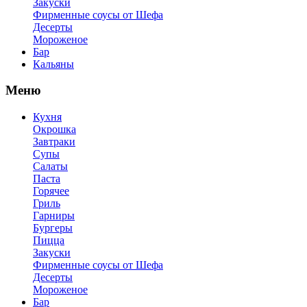
Закуски
Фирменные соусы от Шефа
Десерты
Мороженое
Бар
Кальяны
Меню
Кухня
Окрошка
Завтраки
Супы
Салаты
Паста
Горячее
Гриль
Гарниры
Бургеры
Пицца
Закуски
Фирменные соусы от Шефа
Десерты
Мороженое
Бар