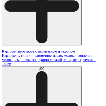
Картофельное пюре с пармезаном и укропом
Картофель, сливки, сливочное масло, молоко, топленое
молоко, сыр пармезан, укроп свежий, соль, перец черный
140гр
290