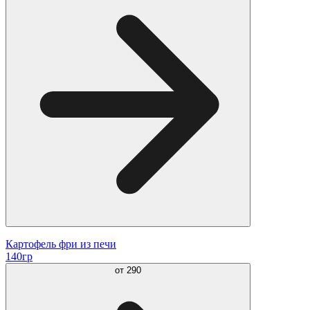
Картофель фри из печи
140гр
от
290