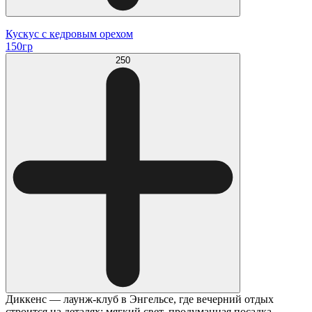
Кускус с кедровым орехом
150гр
250
Диккенс — лаунж-клуб в Энгельсе, где вечерний отдых
строится на деталях: мягкий свет, продуманная посадка,