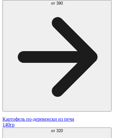
от
390
Картофель по-деревенски из печи
140гр
от
320