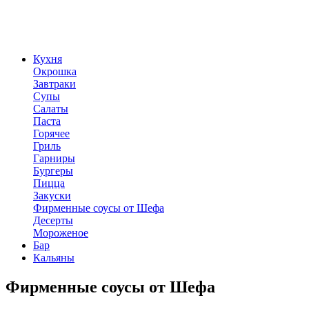
Кухня
Окрошка
Завтраки
Супы
Салаты
Паста
Горячее
Гриль
Гарниры
Бургеры
Пицца
Закуски
Фирменные соусы от Шефа
Десерты
Мороженое
Бар
Кальяны
Фирменные соусы от Шефа