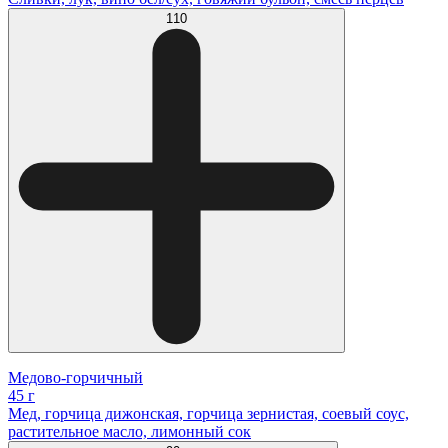
110
Медово-горчичный
45 г
Мед, горчица дижонская, горчица зернистая, соевый соус,
растительное масло, лимонный сок