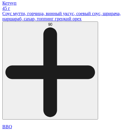
Кетчуп
45 г
Соус мутти, горчица, винный уксус, соевый соус, шрирача,
наршараб, сахар, топпинг грецкий орех
90
BBQ