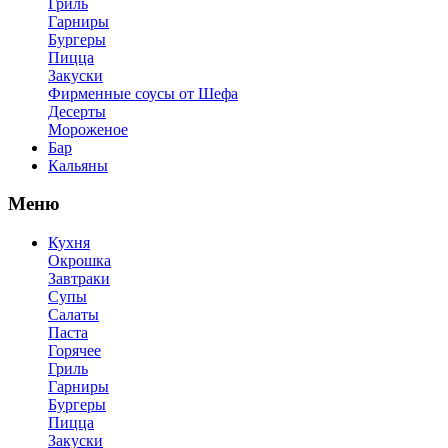
Гриль
Гарниры
Бургеры
Пицца
Закуски
Фирменные соусы от Шефа
Десерты
Мороженое
Бар
Кальяны
Меню
Кухня
Окрошка
Завтраки
Супы
Салаты
Паста
Горячее
Гриль
Гарниры
Бургеры
Пицца
Закуски