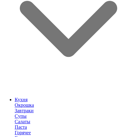
Кухня
Окрошка
Завтраки
Супы
Салаты
Паста
Горячее