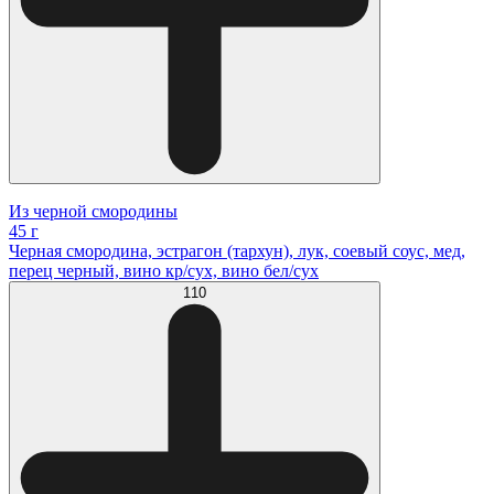
Из черной смородины
45 г
Черная смородина, эстрагон (тархун), лук, соевый соус, мед,
перец черный, вино кр/сух, вино бел/сух
110