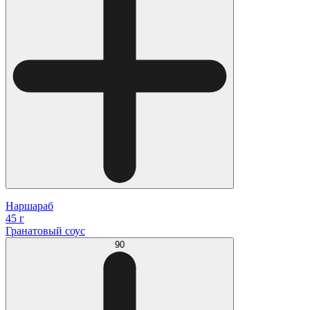
Наршараб
45 г
Гранатовый соус
90