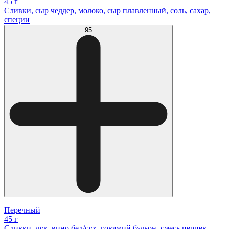
45 г
Сливки, сыр чеддер, молоко, сыр плавленный, соль, сахар,
специи
95
Перечный
45 г
Сливки, лук, вино бел/сух, говяжий бульон, смесь перцев