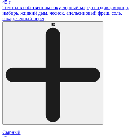
45 г
Томаты в собственном соку, черный кофе, гвоздика, корица,
имбирь, жидкий дым, чеснок, апельсиновый фреш, соль,
сахар, черный перец
90
Сырный