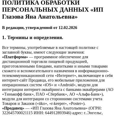
ПОЛИТИКА ОБРАБОТКИ
ПЕРСОНАЛЬНЫХ ДАННЫХ «ИП
Глазова Яна Анатольевна»
В редакции, утвержденной от 12.02.2026
1. Термины и определения.
Все термины, употребляемые в настоящей политике с
заглавной буквы, имеют следующие значения:
«Платформа»
— программное обеспечение для
дистанционной торговли пищевой продукцией,
приготовленными блюдами, напитками и иными товарами
схожего и вспомогательного назначения в информационно-
телекоммуникационной сети «Интернет», включающее в себя
интернет-сайт Продавца, его мобильные приложения для
операционных систем «iOS» и «Android», модули для
интеграции интернет-эквайринга с банками-эквайрерами (АО
«Тинькофф банк», ПАО «Сбербанк», АО «Альфа-Банк»),
модули для интеграции со сторонними системами учета
Товаров и Заказов («iiko», «r-keeper», «Poster»).
«Продавец»
— «ИП Глазова Яна Анатольевна» (ОГРН:
322645700021115 ИНН: 644912893946) адрес: г..Энгельс,