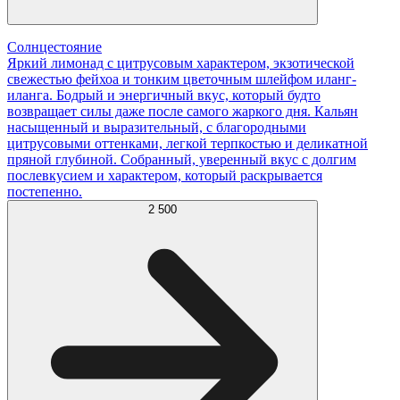
Солнцестояние
Яркий лимонад с цитрусовым характером, экзотической
свежестью фейхоа и тонким цветочным шлейфом иланг-
иланга. Бодрый и энергичный вкус, который будто
возвращает силы даже после самого жаркого дня. Кальян
насыщенный и выразительный, с благородными
цитрусовыми оттенками, легкой терпкостью и деликатной
пряной глубиной. Собранный, уверенный вкус с долгим
послевкусием и характером, который раскрывается
постепенно.
2 500