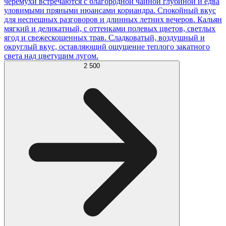
черемухи встречаются с благородной чайной глубиной и едва
уловимыми пряными нюансами кориандра. Спокойный вкус
для неспешных разговоров и длинных летних вечеров. Кальян
мягкий и деликатный, с оттенками полевых цветов, светлых
ягод и свежескошенных трав. Сладковатый, воздушный и
округлый вкус, оставляющий ощущение теплого закатного
света над цветущим лугом.
2 500